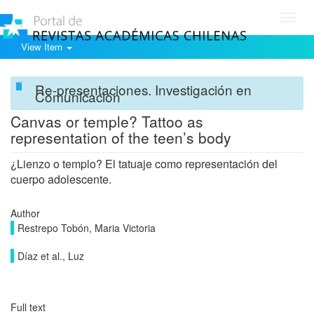
Toggl
navig
View Item
Re-presentaciones. Investigación en
Comunicación
Canvas or temple? Tattoo as
representation of the teen’s body
¿Lienzo o templo? El tatuaje como representación del
cuerpo adolescente.
Author
Restrepo Tobón, Maria Victoria
Díaz et al., Luz
Full text