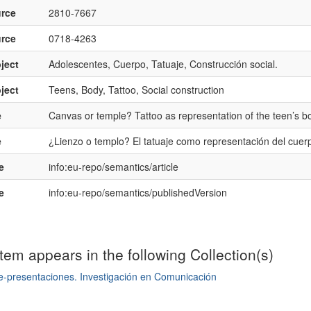
rce
2810-7667
rce
0718-4263
ject
Adolescentes, Cuerpo, Tatuaje, Construcción social.
ject
Teens, Body, Tattoo, Social construction
e
Canvas or temple? Tattoo as representation of the teen’s b
e
¿Lienzo o templo? El tatuaje como representación del cuer
e
info:eu-repo/semantics/article
e
info:eu-repo/semantics/publishedVersion
item appears in the following Collection(s)
e-presentaciones. Investigación en Comunicación
mple item record