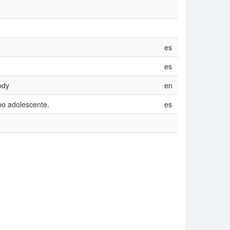
es
es
ody
en
po adolescente.
es