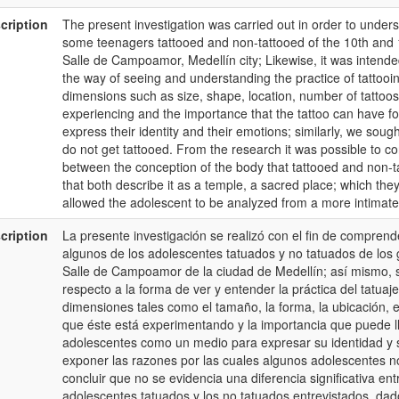
cription
The present investigation was carried out in order to unders
some teenagers tattooed and non-tattooed of the 10th and 1
Salle de Campoamor, Medellín city; Likewise, it was intend
the way of seeing and understanding the practice of tattooin
dimensions such as size, shape, location, number of tattoos 
experiencing and the importance that the tattoo can have f
express their identity and their emotions; similarly, we so
do not get tattooed. From the research it was possible to con
between the conception of the body that tattooed and non-t
that both describe it as a temple, a sacred place; which they
allowed the adolescent to be analyzed from a more intimate,
cription
La presente investigación se realizó con el fin de comprend
algunos de los adolescentes tatuados y no tatuados de los g
Salle de Campoamor de la ciudad de Medellín; así mismo, s
respecto a la forma de ver y entender la práctica del tatua
dimensiones tales como el tamaño, la forma, la ubicación, e
que éste está experimentando y la importancia que puede ll
adolescentes como un medio para expresar su identidad y 
exponer las razones por las cuales algunos adolescentes no 
concluir que no se evidencia una diferencia significativa en
adolescentes tatuados y los no tatuados entrevistados, da