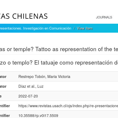
JOURNALS
resentaciones. Investigación en Comunicación
View Item
mple item record
s or temple? Tattoo as representation of the t
zo o templo? El tatuaje como representación d
ator
Restrepo Tobón, Maria Victoria
ator
Díaz et al., Luz
e
2022-07-20
tifier
https://www.revistas.usach.cl/ojs/index.php/re-presentacione
tifier
10.35588/rp.v0i17.5509