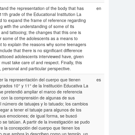
tand the representation of the body that has
en
1th grade of the Educational Institution La
ed to expand the frame of reference regarding
g with the understanding of some of its
and tattooing; the changes that this one is
or some of the adolescents as a means to
ught to explain the reasons why some teenagers
clude that there is no significant difference
attooed adolescents interviewed have, given
 must take care of and respect. Finally, this
 personal and particular perspective.
er la representación del cuerpo que tienen
es
rados 10° y 11° de la Institución Educativa La
e pretendió ampliar el marco de referencia
je con la comprensión de algunas de sus
l número de tatuajes y lo tatuado; los cambios
egar a tener el tatuaje para algunos de los
sus emociones; de igual forma, se buscó
se tatúan. A partir de la investigación se pudo
tre la concepción del cuerpo que tienen los
do que ambos lo describen como un templo, un