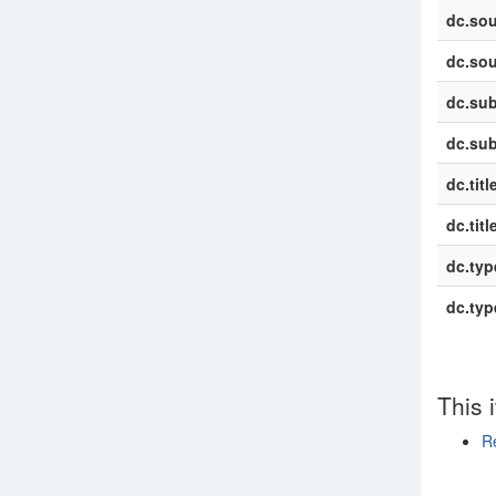
dc.sou
dc.sou
dc.sub
dc.sub
dc.titl
dc.titl
dc.typ
dc.typ
This 
R
Show si