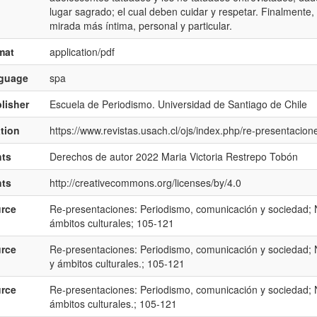
lugar sagrado; el cual deben cuidar y respetar. Finalmente,
mirada más íntima, personal y particular.
mat
application/pdf
nguage
spa
lisher
Escuela de Periodismo. Universidad de Santiago de Chile
ation
https://www.revistas.usach.cl/ojs/index.php/re-presentacio
hts
Derechos de autor 2022 Maria Victoria Restrepo Tobón
hts
http://creativecommons.org/licenses/by/4.0
rce
Re-presentaciones: Periodismo, comunicación y sociedad; 
ámbitos culturales; 105-121
rce
Re-presentaciones: Periodismo, comunicación y sociedad; 
y ámbitos culturales.; 105-121
rce
Re-presentaciones: Periodismo, comunicación y sociedad; N
ámbitos culturales.; 105-121