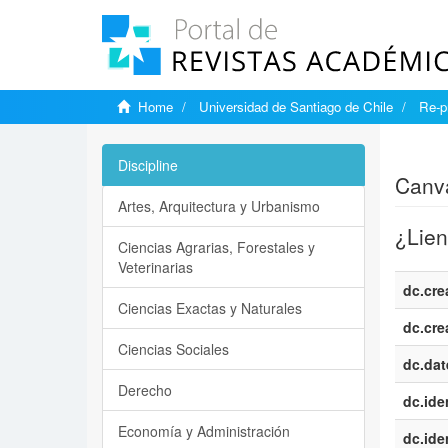
Home
Universidad de Santiago de Chile
Re-p
Show si
Discipline
Canva
Artes, Arquitectura y Urbanismo
¿Lien
Ciencias Agrarias, Forestales y
Veterinarias
dc.cre
Ciencias Exactas y Naturales
dc.cre
Ciencias Sociales
dc.dat
Derecho
dc.iden
Economía y Administración
dc.iden