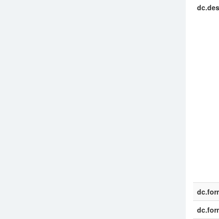
dc.des
dc.for
dc.for