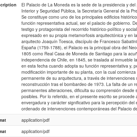
cription
El Palacio de La Moneda es la sede de la presidencia y del p
Interior y Seguridad Pública, la Secretaría General de la P
Se constituye como uno de los principales edificios históric
función representativa actual, ser el palacio de gobierno. De
testigo y protagonista del recorrido histórico-político y so
expresado en su propia metamorfosis arquitectónica y en la
arquitecto Joaquín Toesca, discípulo de Francesco Sabatini y
España (1759-1788), el Palacio es la principal obra del Neo
1805 como Real Casa de Moneda de Santiago para la acuñac
independencia de Chile, en 1845, se traslada al inmueble la
en esta fecha cuando adopta su función representativa y, p
modificación importante de su planta, con la cual comienz
permanente de su arquitectura, a través de intervenciones 
reconstrucción tras el bombardeo de 1973. La falta de un re
permanentes alteraciones, dificulta su comprensión desde s
posibles. Por lo referido, en el presente escrito se procede
envergadura y carácter significativo para la percepción del ed
ordenado de intervenciones contemporáneas del Palacio d
mat
application/pdf
mat
application/pdf