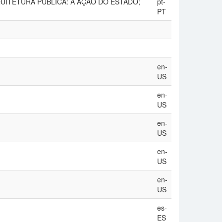
RQUITETURA PÚBLICA: A AÇÃO DO ESTADO;
pt-
PT
en-
US
en-
US
en-
US
en-
US
en-
US
es-
ES