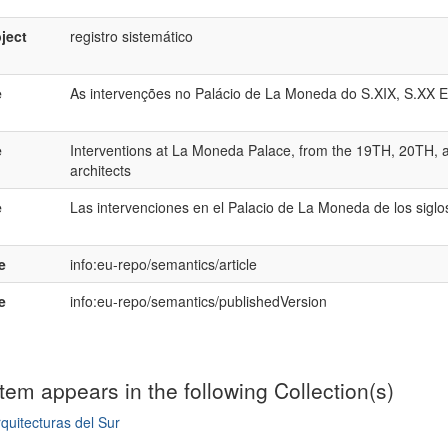
ject
registro sistemático
e
As intervenções no Palácio de La Moneda do S.XIX, S.XX E 
e
Interventions at La Moneda Palace, from the 19TH, 20TH, a
architects
e
Las intervenciones en el Palacio de La Moneda de los siglos
e
info:eu-repo/semantics/article
e
info:eu-repo/semantics/publishedVersion
item appears in the following Collection(s)
quitecturas del Sur