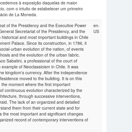
procedemos à exposição daquelas de maior
cio, com o intuito de estabelecer um primeiro
lácio de La Moneda.
at of the Presidency and the Executive Power
en-
e General Secretariat of the Presidency, and the
US
 historical and most important buildings in Chile
nment Palace. Since its construction, in 1786, it
social-urban evolution of the nation, of events
osis and the evolution of the urban fabric.
o Sabatini, a professional of the court of
n example of Neoclassicism in Chile. It was
 the kingdom's currency. After the independence
esidence moved to the building. It is on this
e, the moment where the first important
 of continuous evolution characterized by the
itecture, through successive interventions,
 raid. The lack of an organized and detailed
erstand them from their current state and for
ents the most important and significant changes
rganized record of contemporary interventions of