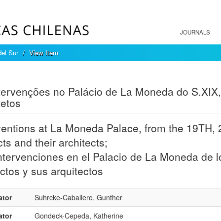
JOURNALS
del Sur
View Item
mple item record
tervenções no Palácio de La Moneda do S.XIX,
tetos
ventions at La Moneda Palace, from the 19TH,
cts and their architects;
ntervenciones en el Palacio de La Moneda de lo
ctos y sus arquitectos
ator
Suhrcke-Caballero, Gunther
ator
Gondeck-Cepeda, Katherine