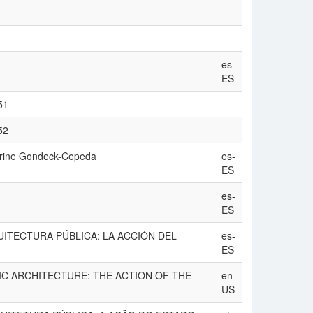
es-
ES
51
52
erine Gondeck-Cepeda
es-
ES
es-
ES
RQUITECTURA PÚBLICA: LA ACCIÓN DEL
es-
ES
BLIC ARCHITECTURE: THE ACTION OF THE
en-
US