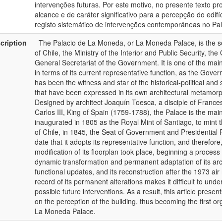
intervenções futuras. Por este motivo, no presente texto 
alcance e de caráter significativo para a percepção do edifí
registo sistemático de intervenções contemporâneas no Pa
cription
The Palacio de La Moneda, or La Moneda Palace, is the se
of Chile, the Ministry of the Interior and Public Security, th
General Secretariat of the Government. It is one of the main
in terms of its current representative function, as the Gover
has been the witness and star of the historical-political and 
that have been expressed in its own architectural metamorph
Designed by architect Joaquín Toesca, a disciple of Francesc
Carlos III, King of Spain (1759-1788), the Palace is the mai
inaugurated in 1805 as the Royal Mint of Santiago, to mint
of Chile, in 1845, the Seat of Government and Presidential R
date that it adopts its representative function, and therefor
modification of its floorplan took place, beginning a process
dynamic transformation and permanent adaptation of its arch
functional updates, and its reconstruction after the 1973 air
record of its permanent alterations makes it difficult to und
possible future interventions. As a result, this article pres
on the perception of the building, thus becoming the first o
La Moneda Palace.