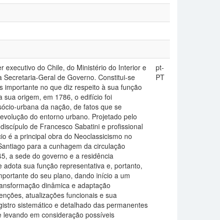
executivo do Chile, do Ministério do Interior e
pt-
a Secretaria-Geral de Governo. Constitui-se
PT
is importante no que diz respeito à sua função
a sua origem, em 1786, o edifício foi
 sócio-urbana da nação, de fatos que se
evolução do entorno urbano. Projetado pelo
discípulo de Francesco Sabatini e profissional
io é a principal obra do Neoclassicismo no
antiago para a cunhagem da circulação
5, a sede do governo e a residência
e adota sua função representativa e, portanto,
portante do seu plano, dando início a um
transformação dinâmica e adaptação
enções, atualizações funcionais e sua
gistro sistemático e detalhado das permanentes
 e levando em consideração possíveis