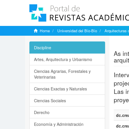
Home
Universidad del Bío-Bío
Arquitecturas 
Show si
Discipline
As in
arqui
Artes, Arquitectura y Urbanismo
Ciencias Agrarias, Forestales y
Inter
Veterinarias
proje
Ciencias Exactas y Naturales
Las i
proye
Ciencias Sociales
Derecho
dc.cre
Economía y Administración
dc.cre