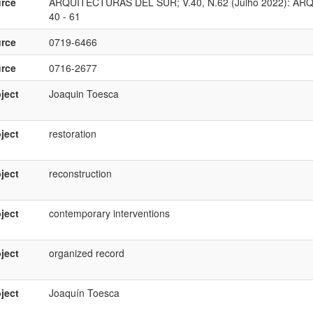
rce
ARQUITECTURAS DEL SUR; V.40, N.62 (Julho 2022): A
40 - 61
rce
0719-6466
rce
0716-2677
ject
Joaquin Toesca
ject
restoration
ject
reconstruction
ject
contemporary interventions
ject
organized record
ject
Joaquín Toesca