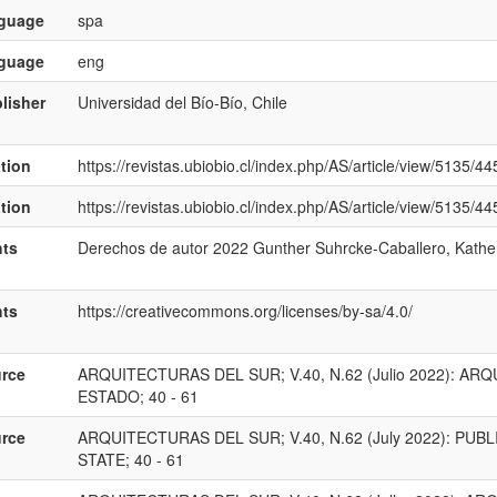
nguage
spa
nguage
eng
lisher
Universidad del Bío-Bío, Chile
ation
https://revistas.ubiobio.cl/index.php/AS/article/view/5135/44
ation
https://revistas.ubiobio.cl/index.php/AS/article/view/5135/44
hts
Derechos de autor 2022 Gunther Suhrcke-Caballero, Kath
hts
https://creativecommons.org/licenses/by-sa/4.0/
rce
ARQUITECTURAS DEL SUR; V.40, N.62 (Julio 2022): A
ESTADO; 40 - 61
rce
ARQUITECTURAS DEL SUR; V.40, N.62 (July 2022): PU
STATE; 40 - 61