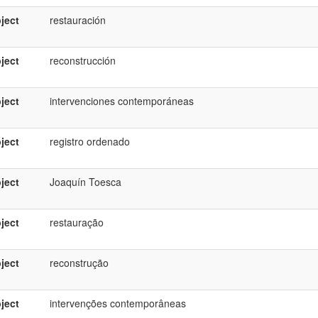
ject
restauración
ject
reconstrucción
ject
intervenciones contemporáneas
ject
registro ordenado
ject
Joaquín Toesca
ject
restauração
ject
reconstrução
ject
intervenções contemporâneas