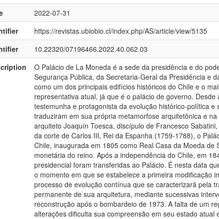
e
2022-07-31
tifier
https://revistas.ubiobio.cl/index.php/AS/article/view/5135
tifier
10.22320/07196466.2022.40.062.03
cription
O Palácio de La Moneda é a sede da presidência e do poder 
Segurança Pública, da Secretaria-Geral da Presidência e d
como um dos principais edifícios históricos do Chile e o ma
representativa atual, já que é o palácio de governo. Desde 
testemunha e protagonista da evolução histórico-política e
traduziram em sua própria metamorfose arquitetônica e na 
arquiteto Joaquín Toesca, discípulo de Francesco Sabatini, 
da corte de Carlos III, Rei da Espanha (1759-1788), o Palác
Chile, inaugurada em 1805 como Real Casa da Moeda de S
monetária do reino. Após a independência do Chile, em 184
presidencial foram transferidas ao Palácio. É nesta data qu
o momento em que se estabelece a primeira modificação im
processo de evolução contínua que se caracterizará pela 
permanente de sua arquitetura, mediante sucessivas interv
reconstrução após o bombardeio de 1973. A falta de um re
alterações dificulta sua compreensão em seu estado atual