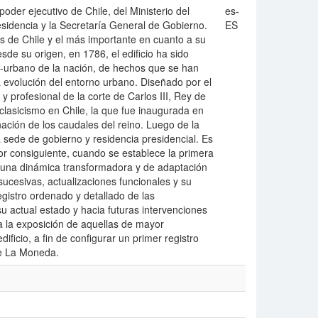
oder ejecutivo de Chile, del Ministerio del
es-
residencia y la Secretaría General de Gobierno.
ES
os de Chile y el más importante en cuanto a su
sde su origen, en 1786, el edificio ha sido
cial-urbano de la nación, de hechos que se han
 evolución del entorno urbano. Diseñado por el
 profesional de la corte de Carlos III, Rey de
clasicismo en Chile, la que fue inaugurada en
ión de los caudales del reino. Luego de la
 sede de gobierno y residencia presidencial. Es
or consiguiente, cuando se establece la primera
a una dinámica transformadora y de adaptación
sucesivas, actualizaciones funcionales y su
gistro ordenado y detallado de las
u actual estado y hacia futuras intervenciones
 a la exposición de aquellas de mayor
ificio, a fin de configurar un primer registro
e La Moneda.