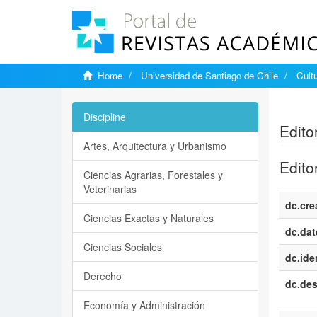
Home
Universidad de Santiago de Chile
Cultu
Show si
Discipline
Edito
Artes, Arquitectura y Urbanismo
Edito
Ciencias Agrarias, Forestales y
Veterinarias
dc.cre
Ciencias Exactas y Naturales
dc.dat
Ciencias Sociales
dc.iden
Derecho
dc.des
Economía y Administración