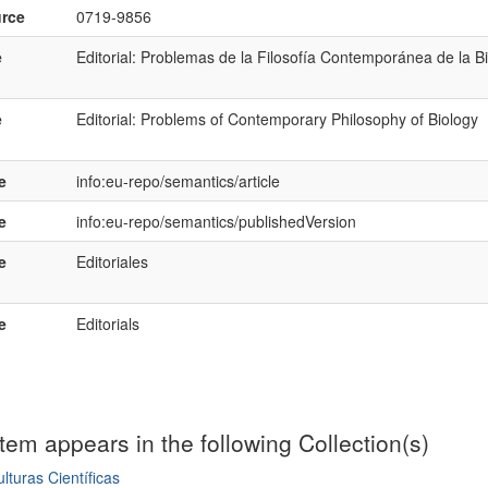
rce
0719-9856
e
Editorial: Problemas de la Filosofía Contemporánea de la B
e
Editorial: Problems of Contemporary Philosophy of Biology
e
info:eu-repo/semantics/article
e
info:eu-repo/semantics/publishedVersion
e
Editoriales
e
Editorials
item appears in the following Collection(s)
lturas Científicas