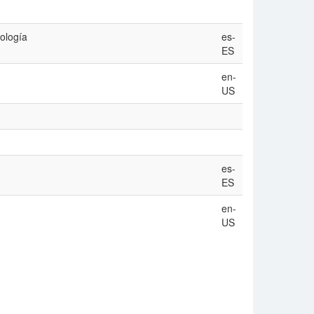
iología
es-
ES
en-
US
es-
ES
en-
US