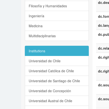
dc.des
Filosofía y Humanidades
Ingeniería
dc.for
dc.la
Medicina
dc.pub
Multidisciplinarias
dc.rel
Institutions
dc.rig
Universidad de Chile
Universidad Católica de Chile
dc.rig
Universidad de Santiago de Chile
dc.sou
Universidad de Concepción
dc.sou
Universidad Austral de Chile