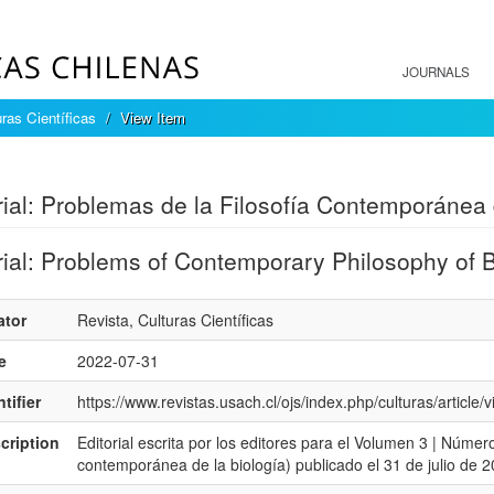
JOURNALS
ras Científicas
View Item
mple item record
rial: Problemas de la Filosofía Contemporánea 
rial: Problems of Contemporary Philosophy of 
ator
Revista, Culturas Científicas
e
2022-07-31
tifier
https://www.revistas.usach.cl/ojs/index.php/culturas/article/
cription
Editorial escrita por los editores para el Volumen 3 | Número
contemporánea de la biología) publicado el 31 de julio de 2