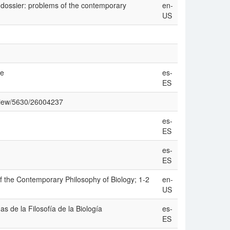
 (dossier: problems of the contemporary
en-
US
le
es-
ES
e/view/5630/26004237
es-
ES
es-
ES
of the Contemporary Philosophy of Biology; 1-2
en-
US
s de la Filosofía de la Biología
es-
ES