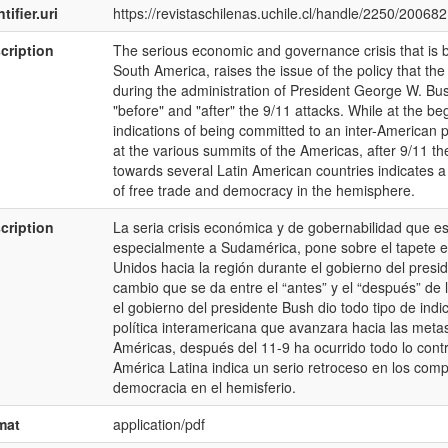
tifier.uri
https://revistaschilenas.uchile.cl/handle/2250/200682
cription
The serious economic and governance crisis that is b
South America, raises the issue of the policy that th
during the administration of President George W. Bush
"before" and "after" the 9/11 attacks. While at the be
indications of being committed to an inter-American 
at the various summits of the Americas, after 9/11 t
towards several Latin American countries indicates 
of free trade and democracy in the hemisphere.
cription
La seria crisis económica y de gobernabilidad que e
especialmente a Sudamérica, pone sobre el tapete el
Unidos hacia la región durante el gobierno del presi
cambio que se da entre el “antes” y el “después” de 
el gobierno del presidente Bush dio todo tipo de in
política interamericana que avanzara hacia las metas 
Américas, después del 11-9 ha ocurrido todo lo contra
América Latina indica un serio retroceso en los comp
democracia en el hemisferio.
mat
application/pdf