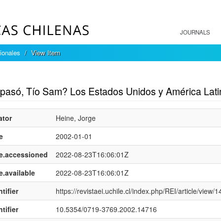
JOURNALS
ionales
View Item
mple item record
pasó, Tío Sam? Los Estados Unidos y América Lati
ator
Heine, Jorge
e
2002-01-01
e.accessioned
2022-08-23T16:06:01Z
e.available
2022-08-23T16:06:01Z
tifier
https://revistaei.uchile.cl/index.php/REI/article/view/
tifier
10.5354/0719-3769.2002.14716