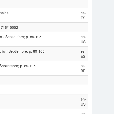
onales
es-
ES
/14716/15052
io - Septiembre; p. 89-105
en-
US
ulio - Septiembre; p. 89-105
es-
ES
- Septiembre; p. 89-105
pt-
BR
en-
US
en-