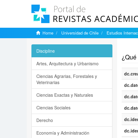
Home
Universidad de Chile
Estudios Internac
Show si
Discipline
¿Qué 
Artes, Arquitectura y Urbanismo
dc.cre
Ciencias Agrarias, Forestales y
Veterinarias
dc.dat
Ciencias Exactas y Naturales
dc.dat
Ciencias Sociales
dc.dat
dc.iden
Derecho
dc.iden
Economía y Administración