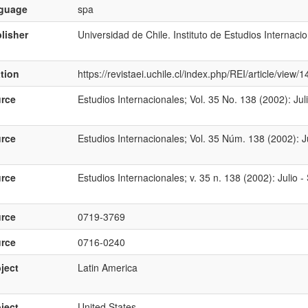
nguage
spa
lisher
Universidad de Chile. Instituto de Estudios Internaci
ation
https://revistaei.uchile.cl/index.php/REI/article/view
rce
Estudios Internacionales; Vol. 35 No. 138 (2002): Jul
rce
Estudios Internacionales; Vol. 35 Núm. 138 (2002): J
rce
Estudios Internacionales; v. 35 n. 138 (2002): Julio 
rce
0719-3769
rce
0716-0240
ject
Latin America
ject
United States