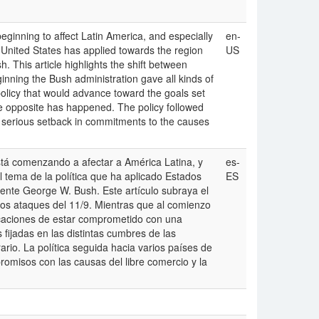
eginning to affect Latin America, and especially
en-
e United States has applied towards the region
US
. This article highlights the shift between
ginning the Bush administration gave all kinds of
policy that would advance toward the goals set
he opposite has happened. The policy followed
a serious setback in commitments to the causes
stá comenzando a afectar a América Latina, y
es-
 tema de la política que ha aplicado Estados
ES
dente George W. Bush. Este artículo subraya el
los ataques del 11/9. Mientras que al comienzo
dicaciones de estar comprometido con una
fijadas en las distintas cumbres de las
rio. La política seguida hacia varios países de
romisos con las causas del libre comercio y la