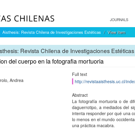
JOURNALS
Aisthesis: Revista Chilena de Investigaciones Estéticas
View Item
sthesis: Revista Chilena de Investigaciones Estéticas
ion del cuerpo en la fotografia mortuoria
Full text
rolo, Andrea
http://revistaaisthesis.uc.cl/ind
Abstract
La fotografía mortuoria o de di
daguerrotipo, a mediados del sig
intenta responder por qué una c
lo menos en el mundo occidenta
una práctica macabra.