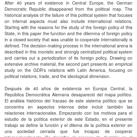
After 40 years of existence in Central Europe, the German
Democratic Republic disappeared from the political map. The
historical analysis of the failure of this political system that focuses
on internal aspects must also include international relations.
Starting with the reasons for the study of the foreign policy of this
State, in this paper the function and the dilemma of foreign policy
in a closed society that was unable to cooperate internationally is
defined. The decision-making process in the international arena is
described in this monistic and strongly centralized political system
and carries out a periodization of its foreign policy. Drawing on
extensive archive material, the second part presents an empirical
study on the GDR's relations with Latin America, focusing on
political relations, trade, and the ideological dimension.
Después de 40 años de existencia en Europa Central, la
República Democrática Alemana desapareció del mapa político.
El análisis histórico del fracaso de este sistema político que se
concentra en aspectos internos debe incluir también las
relaciones internacionales. Empezando con los motivos para el
estudio de la política exterior de este Estado, en el presente
trabajo se define la función y el dilema de la política exterior en
una sociedad cerrada que fue incapaz de cooperar