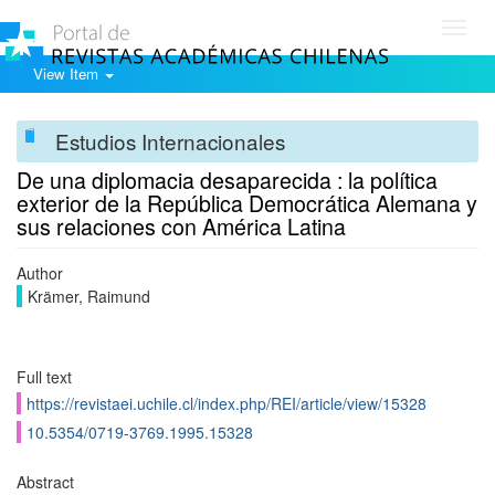
Toggl
navig
View Item
Estudios Internacionales
De una diplomacia desaparecida : la política
exterior de la República Democrática Alemana y
sus relaciones con América Latina
Author
Krämer, Raimund
Full text
https://revistaei.uchile.cl/index.php/REI/article/view/15328
10.5354/0719-3769.1995.15328
Abstract