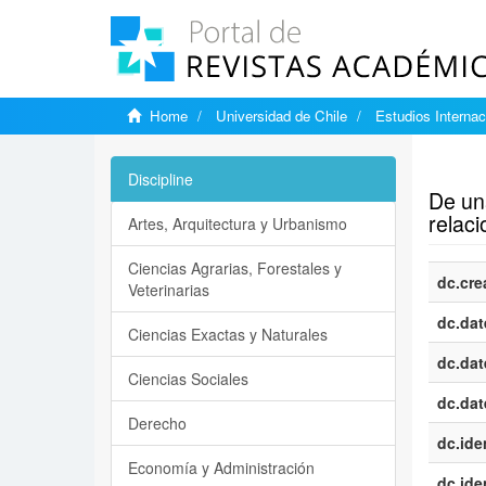
Home
Universidad de Chile
Estudios Internac
Show si
Discipline
De una
relac
Artes, Arquitectura y Urbanismo
Ciencias Agrarias, Forestales y
dc.cre
Veterinarias
dc.dat
Ciencias Exactas y Naturales
dc.dat
Ciencias Sociales
dc.dat
Derecho
dc.iden
Economía y Administración
dc.iden