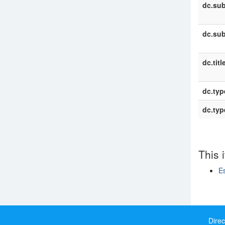
dc.sub
dc.sub
dc.titl
dc.typ
dc.typ
This 
Es
Show si
Direc