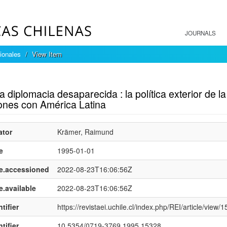
JOURNALS
ionales
View Item
mple item record
 diplomacia desaparecida : la política exterior de
iones con América Latina
ator
Krämer, Raimund
e
1995-01-01
e.accessioned
2022-08-23T16:06:56Z
e.available
2022-08-23T16:06:56Z
tifier
https://revistaei.uchile.cl/index.php/REI/article/view/
tifier
10.5354/0719-3769.1995.15328