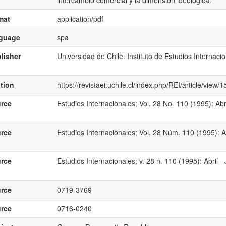
intercambio comercial y la dimensión ideológica.
mat
application/pdf
nguage
spa
lisher
Universidad de Chile. Instituto de Estudios Internaci
ation
https://revistaei.uchile.cl/index.php/REI/article/view
rce
Estudios Internacionales; Vol. 28 No. 110 (1995): Abr
rce
Estudios Internacionales; Vol. 28 Núm. 110 (1995): Ab
rce
Estudios Internacionales; v. 28 n. 110 (1995): Abril -
rce
0719-3769
rce
0716-0240