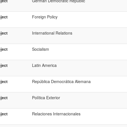
ject
German Democratic Republic
ject
Foreign Policy
ject
International Relations
ject
Socialism
ject
Latin America
ject
República Democrática Alemana
ject
Política Exterior
ject
Relaciones Internacionales