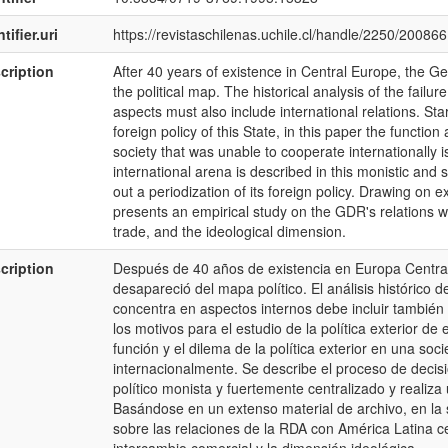
tifier.uri
https://revistaschilenas.uchile.cl/handle/2250/200866
cription
After 40 years of existence in Central Europe, the
the political map. The historical analysis of the failure
aspects must also include international relations. Star
foreign policy of this State, in this paper the functio
society that was unable to cooperate internationally 
international arena is described in this monistic and s
out a periodization of its foreign policy. Drawing on 
presents an empirical study on the GDR's relations wit
trade, and the ideological dimension.
cription
Después de 40 años de existencia en Europa Centra
desapareció del mapa político. El análisis histórico d
concentra en aspectos internos debe incluir también
los motivos para el estudio de la política exterior de 
función y el dilema de la política exterior en una s
internacionalmente. Se describe el proceso de decisi
político monista y fuertemente centralizado y realiza 
Basándose en un extenso material de archivo, en la
sobre las relaciones de la RDA con América Latina ce