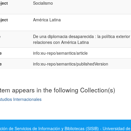
ject
Socialismo
ject
América Latina
e
De una diplomacia desaparecida : la política exteri
relaciones con América Latina
e
info:eu-repo/semantics/article
e
info:eu-repo/semantics/publishedVersion
item appears in the following Collection(s)
tudios Internacionales
mple item record
ción de Servicios de Información y Bibliotecas (SISIB) - Universidad de