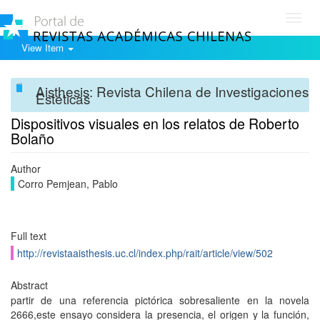
Toggl
navig
View Item
Aisthesis: Revista Chilena de Investigaciones
Estéticas
Dispositivos visuales en los relatos de Roberto
Bolaño
Author
Corro Pemjean, Pablo
Full text
http://revistaaisthesis.uc.cl/index.php/rait/article/view/502
Abstract
partir de una referencia pictórica sobresaliente en la novela
2666,este ensayo considera la presencia, el origen y la función,