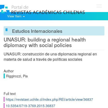
Toggl
navig
View Item
Estudios Internacionales
UNASUR: building a regional health
diplomacy with social policies
UNASUR: construcción de una diplomacia regional en
materia de salud a través de políticas sociales
Author
Riggirozzi, Pia
Full text
https://revistaei.uchile.cl/index.php/REI/article/view/36837
10.5354/0719-3769.2015.36837