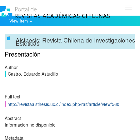
Toggl
navig
View Item
Aisthesis: Revista Chilena de Investigaciones
Estéticas
Presentación
Author
Castro, Eduardo Astudillo
Full text
http://revistaaisthesis.uc.cl/index.php/rait/article/view/560
Abstract
Informacion no disponible
Metadata