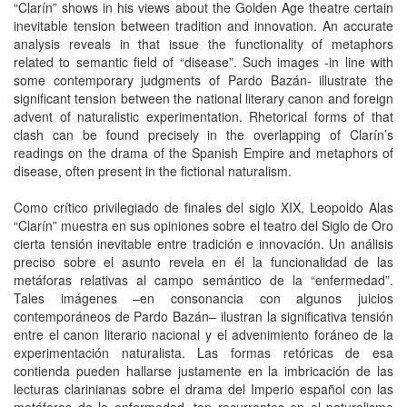
“Clarín” shows in his views about the Golden Age theatre certain
inevitable tension between tradition and innovation. An accurate
analysis reveals in that issue the functionality of metaphors
related to semantic field of “disease”. Such images -in line with
some contemporary judgments of Pardo Bazán- illustrate the
significant tension between the national literary canon and foreign
advent of naturalistic experimentation. Rhetorical forms of that
clash can be found precisely in the overlapping of Clarín’s
readings on the drama of the Spanish Empire and metaphors of
disease, often present in the fictional naturalism.
Como crítico privilegiado de finales del siglo XIX, Leopoldo Alas
“Clarín” muestra en sus opiniones sobre el teatro del Siglo de Oro
cierta tensión inevitable entre tradición e innovación. Un análisis
preciso sobre el asunto revela en él la funcionalidad de las
metáforas relativas al campo semántico de la “enfermedad”.
Tales imágenes –en consonancia con algunos juicios
contemporáneos de Pardo Bazán– ilustran la significativa tensión
entre el canon literario nacional y el advenimiento foráneo de la
experimentación naturalista. Las formas retóricas de esa
contienda pueden hallarse justamente en la imbricación de las
lecturas clarinianas sobre el drama del Imperio español con las