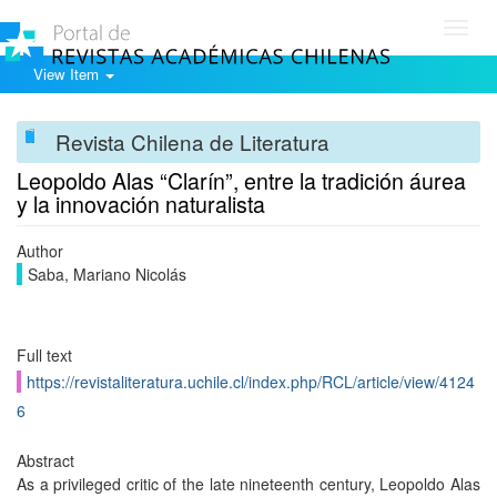
Toggl
navig
View Item
Revista Chilena de Literatura
Leopoldo Alas “Clarín”, entre la tradición áurea
y la innovación naturalista
Author
Saba, Mariano Nicolás
Full text
https://revistaliteratura.uchile.cl/index.php/RCL/article/view/4124
6
Abstract
As a privileged critic of the late nineteenth century, Leopoldo Alas