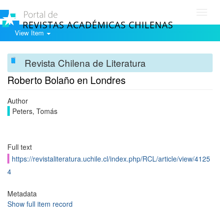
Toggl
navig
View Item
Revista Chilena de Literatura
Roberto Bolaño en Londres
Author
Peters, Tomás
Full text
https://revistaliteratura.uchile.cl/index.php/RCL/article/view/4125
4
Metadata
Show full item record