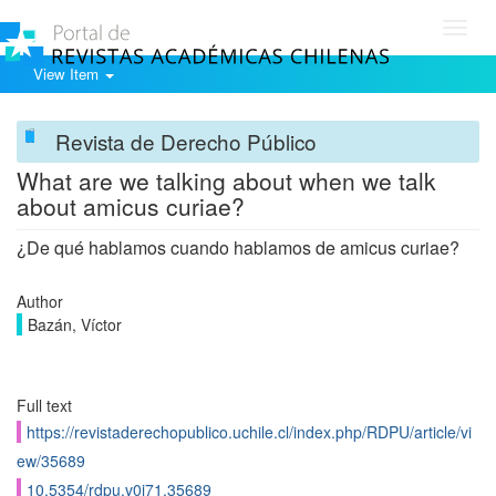
Toggl
navig
View Item
Revista de Derecho Público
What are we talking about when we talk
about amicus curiae?
¿De qué hablamos cuando hablamos de amicus curiae?
Author
Bazán, Víctor
Full text
https://revistaderechopublico.uchile.cl/index.php/RDPU/article/vi
ew/35689
10.5354/rdpu.v0i71.35689