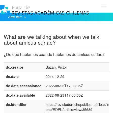
Toggl
navig
View Item
Show simple item record
What are we talking about when we talk
about amicus curiae?
¿De qué hablamos cuando hablamos de amicus curiae?
dc.creator
Bazán, Víctor
dc.date
2014-12-29
dc.date.accessioned
2022-08-23T17:03:35Z
dc.date.available
2022-08-23T17:03:35Z
dc.identifier
https://revistaderechopublico.uchile.cl/inde
php/RDPU/article/view/35689