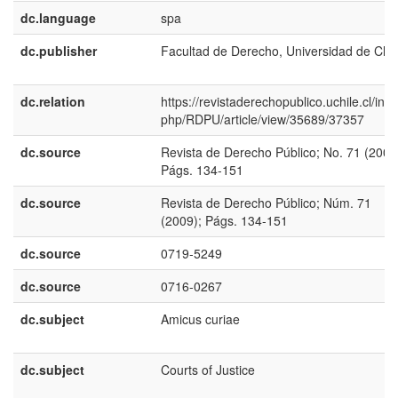
dc.language
spa
dc.publisher
Facultad de Derecho, Universidad de Chil
dc.relation
https://revistaderechopublico.uchile.cl/inde
php/RDPU/article/view/35689/37357
dc.source
Revista de Derecho Público; No. 71 (2009
Págs. 134-151
dc.source
Revista de Derecho Público; Núm. 71
(2009); Págs. 134-151
dc.source
0719-5249
dc.source
0716-0267
dc.subject
Amicus curiae
dc.subject
Courts of Justice