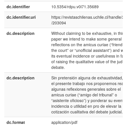
dc.identifier
10.5354/rdpu.v0i71.35689
dc.identifier.uri
https://revistaschilenas.uchile.cl/handle/2
/203094
dc.description
Without claiming to be exhaustive, in this
paper we intend to make some general
reflections on the amicus curiae (“friend of
the court” or “unofficial assistant”) and we
its eventual incidence or usefulness in fav
of raising the qualitative value of the judici
debate.
dc.description
Sin pretensión alguna de exhaustividad, e
el presente trabajo nos proponemos reali
algunas reflexiones generales sobre el
amicus curiae (“amigo del tribunal” o
“asistente oficioso”) y ponderar su eventu
incidencia o utilidad en pro de elevar la
cotización cualitativa del debate judicial.
dc.format
application/pdf