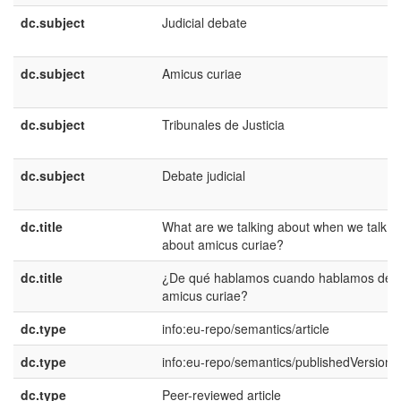
dc.subject
Judicial debate
dc.subject
Amicus curiae
dc.subject
Tribunales de Justicia
dc.subject
Debate judicial
dc.title
What are we talking about when we talk
about amicus curiae?
dc.title
¿De qué hablamos cuando hablamos de
amicus curiae?
dc.type
info:eu-repo/semantics/article
dc.type
info:eu-repo/semantics/publishedVersion
dc.type
Peer-reviewed article