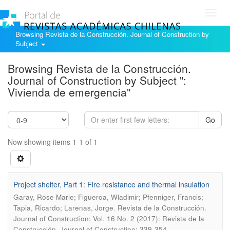
Toggl
navig
Browsing Revista de la Construcción. Journal of Construction by
Subject
Browsing Revista de la Construcción.
Journal of Construction by Subject ":
Vivienda de emergencia"
Go
Now showing items 1-1 of 1
Project shelter, Part 1: Fire resistance and thermal insulation
Garay, Rose Marie; Figueroa, Wladimir; Pfenniger, Francis;
.
Tapia, Ricardo; Larenas, Jorge
Revista de la Construcción.
Journal of Construction; Vol. 16 No. 2 (2017): Revista de la
Construcción. Journal of Construction; 339-354