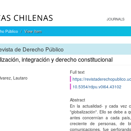
JOURNALS
ho Público
View Item
vista de Derecho Público
ización, integración y derecho constitucional
Full text
lvarez, Lautaro
https://revistaderechopublico.u
10.5354/rdpu.v0i64.43102
Abstract
En la actualidad- y cada vez c
"globalización". Ello se debe a
antes concernían a cada país, 
creciente de personas, de b
comunicaciones, fue perforando