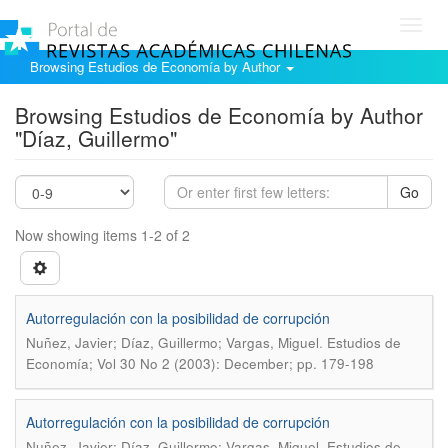
Toggl
navig
Browsing Estudios de Economía by Author
Browsing Estudios de Economía by Author
"Díaz, Guillermo"
Go
Now showing items 1-2 of 2
Autorregulación con la posibilidad de corrupción
.
Nuñez, Javier; Díaz, Guillermo; Vargas, Miguel
Estudios de
Economía; Vol 30 No 2 (2003): December; pp. 179-198
Autorregulación con la posibilidad de corrupción
.
Nuñez, Javier; Díaz, Guillermo; Vargas, Miguel
Estudios de