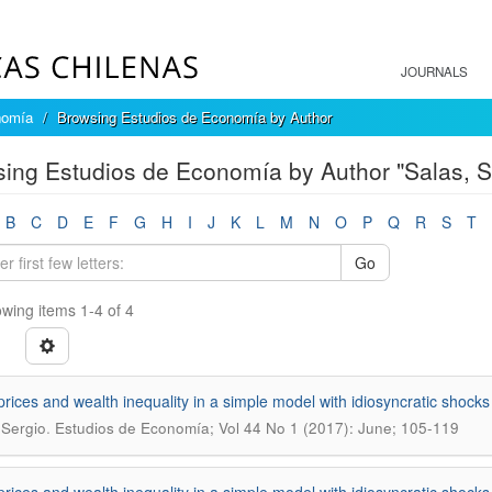
JOURNALS
nomía
Browsing Estudios de Economía by Author
ing Estudios de Economía by Author "Salas, S
B
C
D
E
F
G
H
I
J
K
L
M
N
O
P
Q
R
S
T
Go
wing items 1-4 of 4
prices and wealth inequality in a simple model with idiosyncratic shocks
.
 Sergio
Estudios de Economía; Vol 44 No 1 (2017): June; 105-119