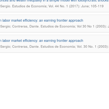
prices and wealth inequality in a simple model with idiosyncratic shocks
.
 Sergio
Estudios de Economía; Vol. 44 No. 1 (2017): June; 105-119
n labor market efficiency: an earning frontier approach
.
 Sergio; Contreras, Dante
Estudios de Economía; Vol 30 No 1 (2003): 
n labor market efficiency: an earning frontier approach
.
 Sergio; Contreras, Dante
Estudios de Economía; Vol. 30 No. 1 (2003):