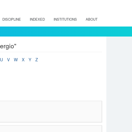
DISCIPLINE
INDEXED
INSTITUTIONS
ABOUT
ergio"
U
V
W
X
Y
Z