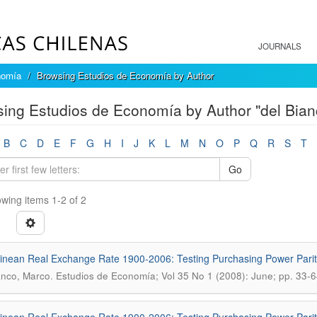
JOURNALS
nomía
Browsing Estudios de Economía by Author
ing Estudios de Economía by Author "del Bian
B
C
D
E
F
G
H
I
J
K
L
M
N
O
P
Q
R
S
T
Go
wing items 1-2 of 2
inean Real Exchange Rate 1900-2006: Testing Purchasing Power Pari
.
anco, Marco
Estudios de Economía; Vol 35 No 1 (2008): June; pp. 33-6