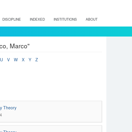
DISCIPLINE
INDEXED
INSTITUTIONS
ABOUT
co, Marco"
U
V
W
X
Y
Z
ty Theory
4