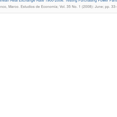
inean Real Exchange Rate 1900-2006: Testing Purchasing Power Pari
.
anco, Marco
Estudios de Economía; Vol. 35 No. 1 (2008): June; pp. 33