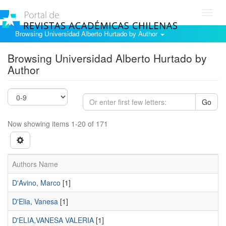
Toggl
navig
Browsing Universidad Alberto Hurtado by Author
Browsing Universidad Alberto Hurtado by
Author
Go
Now showing items 1-20 of 171
Authors Name
D'Avino, Marco
[1]
D'Elia, Vanesa
[1]
D'ELIA,VANESA VALERIA
[1]