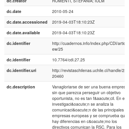
dc.creator
ROMENTI, STEFANIA; IULM
dc.date
2010-05-24
dc.date.accessioned
2019-04-03T18:10:23Z
dc.date.available
2019-04-03T18:10:23Z
dc.identifier
http://cuadernos.info/index.php/CDI/article
ew/25
dc.identifier
10.7764/cdi.27.25
dc.identifier.uri
http://revistaschilenas.uchile.cl/handle/225
20460
dc.description
Vanagloriarse de ser una buena empresa
sin que parezca perseguir un objetivo
oportunista, no es tan f&aacute;cil. En est
investigaci&oacute;n se analiza la
comunicaci&oacute;n de las principales
empresas europeas y se comprueba que
hay diferencias en c&oacute;mo los
directivos comunican la RSC. Para los