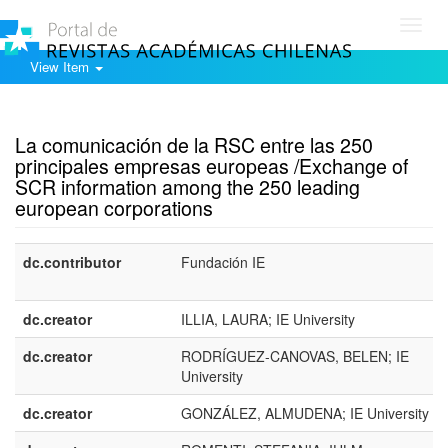
Toggl
navig
View Item
Show simple item record
La comunicación de la RSC entre las 250
principales empresas europeas /Exchange of
SCR information among the 250 leading
european corporations
dc.contributor
Fundación IE
dc.creator
ILLIA, LAURA; IE University
dc.creator
RODRÍGUEZ-CANOVAS, BELEN; IE
University
dc.creator
GONZÁLEZ, ALMUDENA; IE University