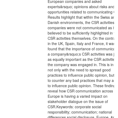
European companies and asked
experts&rsquo; opinions about risks and
opportunities related to communicating C
Results highlight that within the Swiss and
Danish environments, the CSR activities b
companies were not communicated as it 
believed to be sufficiently highlighted in th
CSR activities themselves. On the contrary
in the UK, Spain, Italy and France, it was
found that the importance of communicati
a company&rsquo;s CSR activities was jus
as equally important as the CSR activities
the company was engaged in. This is in li
not only with the need to spread good
practices to influence public opinion, but a
to counter any bad practices that may ari
to influence public opinion. These findings
reveal how CSR communication across
Europe is having a varied impact on
stakeholder dialogue on the issue of
CSR.Keywords: corporate social
responsibility; communication; national
differences social disclosure, Europe. &nb