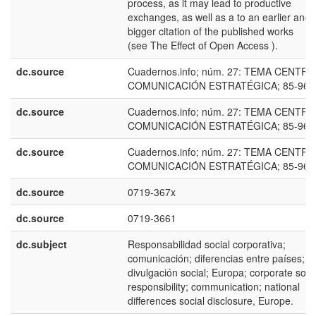
process, as it may lead to productive
exchanges, as well as a to an earlier and
bigger citation of the published works
(see The Effect of Open Access ).
dc.source
Cuadernos.info; núm. 27: TEMA CENTRA
COMUNICACIÓN ESTRATÉGICA; 85-96
dc.source
Cuadernos.info; núm. 27: TEMA CENTRA
COMUNICACIÓN ESTRATÉGICA; 85-96
dc.source
Cuadernos.info; núm. 27: TEMA CENTRA
COMUNICACIÓN ESTRATÉGICA; 85-96
dc.source
0719-367x
dc.source
0719-3661
dc.subject
Responsabilidad social corporativa;
comunicación; diferencias entre países;
divulgación social; Europa; corporate soci
responsibility; communication; national
differences social disclosure, Europe.