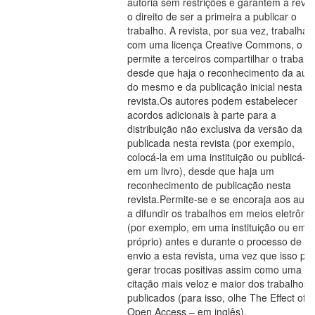
autoria sem restrições e garantem à revis
o direito de ser a primeira a publicar o
trabalho. A revista, por sua vez, trabalha
com uma licença Creative Commons, o q
permite a terceiros compartilhar o trabalh
desde que haja o reconhecimento da auto
do mesmo e da publicação inicial nesta
revista.Os autores podem estabelecer
acordos adicionais à parte para a
distribuição não exclusiva da versão da o
publicada nesta revista (por exemplo,
colocá-la em uma instituição ou publicá-la
em um livro), desde que haja um
reconhecimento de publicação nesta
revista.Permite-se e se encoraja aos auto
a difundir os trabalhos em meios eletrôni
(por exemplo, em uma instituição ou em s
próprio) antes e durante o processo de
envio a esta revista, uma vez que isso po
gerar trocas positivas assim como uma
citação mais veloz e maior dos trabalhos
publicados (para isso, olhe The Effect of
Open Access – em inglês).