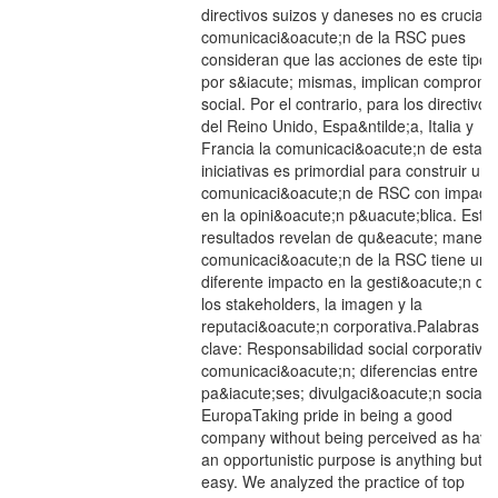
directivos suizos y daneses no es crucial l
comunicaci&oacute;n de la RSC pues
consideran que las acciones de este tipo,
por s&iacute; mismas, implican compromi
social. Por el contrario, para los directivos
del Reino Unido, Espa&ntilde;a, Italia y
Francia la comunicaci&oacute;n de estas
iniciativas es primordial para construir una
comunicaci&oacute;n de RSC con impact
en la opini&oacute;n p&uacute;blica. Esto
resultados revelan de qu&eacute; manera
comunicaci&oacute;n de la RSC tiene un
diferente impacto en la gesti&oacute;n de
los stakeholders, la imagen y la
reputaci&oacute;n corporativa.Palabras
clave: Responsabilidad social corporativa;
comunicaci&oacute;n; diferencias entre
pa&iacute;ses; divulgaci&oacute;n social;
EuropaTaking pride in being a good
company without being perceived as havi
an opportunistic purpose is anything but
easy. We analyzed the practice of top