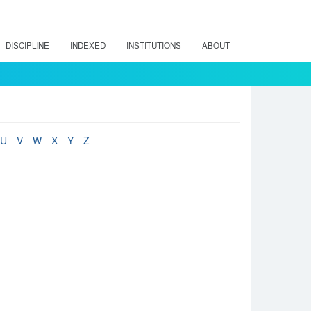
DISCIPLINE
INDEXED
INSTITUTIONS
ABOUT
U
V
W
X
Y
Z