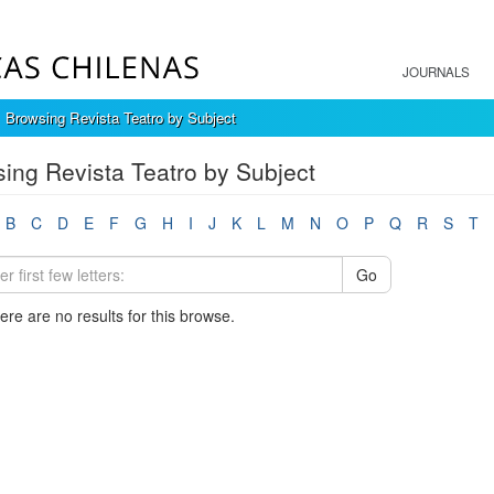
JOURNALS
Browsing Revista Teatro by Subject
ing Revista Teatro by Subject
B
C
D
E
F
G
H
I
J
K
L
M
N
O
P
Q
R
S
T
Go
here are no results for this browse.