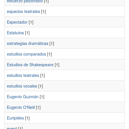
esfuerzo psicofísico
[1]
espacios teatrales
[1]
Espectador
[1]
Estatutos
[1]
estrategias dramáticas
[1]
estudios comparados
[1]
Estudios de Shakespeare
[1]
estudios teatrales
[1]
estudios vocales
[1]
Eugenio Guzmán
[1]
Eugenio O'Neiil
[1]
Euripides
[1]
event
[1]