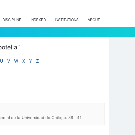
DISCIPLINE
INDEXED
INSTITUTIONS
ABOUT
otella"
U
V
W
X
Y
Z
ental de la Universidad de Chile; p. 38 - 41