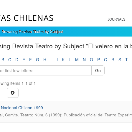
JOURNALS
Browsing Revista Teatro by Subject
ing Revista Teatro by Subject "El velero en la b
B
C
D
E
F
G
H
I
J
K
L
M
N
O
P
Q
R
S
T
Go
wing items 1-1 of 1
 Nacional Chileno 1999
.
al, Comite
Teatro; Núm. 6 (1999): Publicación oficial del Teatro Experim