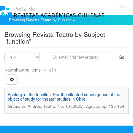
Toggl
navig
Browsing Revista Teatro by Subject
Browsing Revista Teatro by Subject
"function"
Go
Now showing items 1-1 of 1
Apology of the function. For the situated convergence of the
object of study for theater studies in Chile.
.
Grumann, Andrés
Teatro; No. 13 (2025): Agosto; pp. 135-154