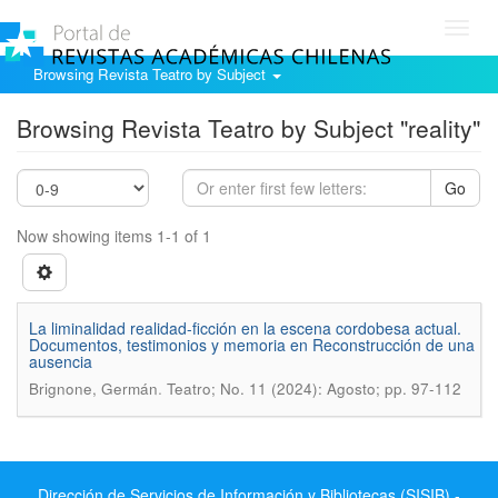
Toggl
navig
Browsing Revista Teatro by Subject
Browsing Revista Teatro by Subject "reality"
Go
Now showing items 1-1 of 1
La liminalidad realidad-ficción en la escena cordobesa actual.
Documentos, testimonios y memoria en Reconstrucción de una
ausencia
.
Brignone, Germán
Teatro; No. 11 (2024): Agosto; pp. 97-112
Dirección de Servicios de Información y Bibliotecas (SISIB) -