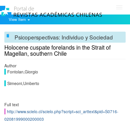
Toggl
navig
View Item
Psicoperspectivas: Individuo y Sociedad
Holocene cuspate forelands in the Strait of
Magellan, southern Chile
Author
Fontolan,Giorgio
Simeoni,Umberto
Full text
http://www.scielo.cl/scielo.php?script=sci_arttext&pid=S0716-
02081999000200003