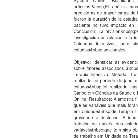
System Online. Resultados
artículos.&nbsp;El análisis 
predictoras de mayor carga de 
fueron la duración de la estadía
paciente no tuvo impacto en l
Conclusión: La revisión&nbsp;p
investigación en relación a la 
Cuidados Intensivos, pero si
estudios&nbsp;adicionales.
Objetivo: Identificar as evidênc
sobre fatores associados à&n
Terapia Intensiva. Método: Tra
realizada no período de janei
estudos&nbsp;foi realizado na
Caribe em Ciências da Saúde e M
Online. Resultados: A amostra fi
que as variáveis que mais fora
em Unidade&nbsp;de Terapia I
gravidade e desfecho. A idad
trabalho na maioria dos estudo
variáveis&nbsp;que tem sido ob
de trabalho em Unidade de Terap