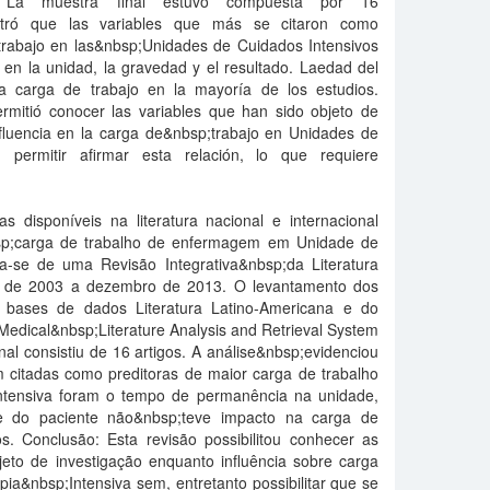
: La muestra final estuvo compuesta por 16
mostró que las variables que más se citaron como
trabajo en las&nbsp;Unidades de Cuidados Intensivos
 en la unidad, la gravedad y el resultado. Laedad del
a carga de trabajo en la mayoría de los estudios.
ermitió conocer las variables que han sido objeto de
influencia en la carga de&nbsp;trabajo en Unidades de
n permitir afirmar esta relación, lo que requiere
ias disponíveis na literatura nacional e internacional
bsp;carga de trabalho de enfermagem em Unidade de
ta-se de uma Revisão Integrativa&nbsp;da Literatura
ro de 2003 a dezembro de 2013. O levantamento dos
s bases de dados Literatura Latino-Americana e do
edical&nbsp;Literature Analysis and Retrieval System
nal consistiu de 16 artigos. A análise&nbsp;evidenciou
m citadas como preditoras de maior carga de trabalho
ntensiva foram o tempo de permanência na unidade,
e do paciente não&nbsp;teve impacto na carga de
s. Conclusão: Esta revisão possibilitou conhecer as
jeto de investigação enquanto influência sobre carga
ia&nbsp;Intensiva sem, entretanto possibilitar que se