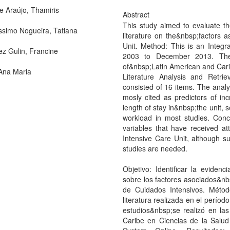
de Araújo, Thamiris
Abstract
This study aimed to evaluate the
íssimo Nogueira, Tatiana
literature on the&nbsp;factors a
Unit. Method: This is an Integ
z Gulin, Francine
2003 to December 2013. The
of&nbsp;Latin American and Cari
Ana Maria
Literature Analysis and Retri
consisted of 16 items. The analy
mosly cited as predictors of in
length of stay in&nbsp;the unit,
workload in most studies. Conc
variables that have received at
Intensive Care Unit, although su
studies are needed.
Objetivo: Identificar la evidenc
sobre los factores asociados&nb
de Cuidados Intensivos. Métod
literatura realizada en el perí
estudios&nbsp;se realizó en la
Caribe en Ciencias de la Salud