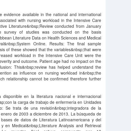
 evidence available in the national and international
ssociated with nursing workload in the Intensive Care
rative Literature&nbsp;Review conducted from January
 survey of studies was conducted on the basis
bbean Literature Data on Health Sciences and Medical
eval&nbsp;System Online. Results: The final sample
sis of these showed that the variables&nbsp;that were
creased workload in the Intensive Care Unit were the
 severity and outcome. Patient age had no impact on the
lusion: This&nbsp;review has helped understand the
tention as influence on nursing workload in&nbsp;the
ch relationship cannot be confirmed therefore further
ia disponible en la literatura nacional e internacional
sp;con la carga de trabajo de enfermería en Unidades
o: Se trata de una revisión&nbsp;integradora de la
odo enero de 2003 a diciembre de 2013. La búsqueda de
s bases de datos de Literatura Latinoamericana y del
 y en Medical&nbsp;Literature Analysis and Retrieval