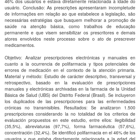
46% dos usuários e estava diretamente relacionada à idade do
usuário. Conclusão: As prescrições apresentaram incompletude
de informações em relação ao que estabelece a legislação, são
necessárias estratégias que busquem melhorar a promoção de
saúde na atenção básica, como trabalhos de educação
permanente e que visem sensibilizar os prescritores e demais
atores envolvidos neste processo sobre o ato de prescrever
medicamentos.
Objetivo: Analizar prescripciones electrónicas y manuales en
cuanto a la ocurrencia de polifarmacia y tipos potenciales de
errores de medicación en el contexto de la atención primaria.
Material y método: Estudio de carácter descriptivo, transversal y
retrospectivo, basado en la evaluación de prescripciones
manuales y electrónicas archivadas en la farmacia de la Unidad
Básica de Salud (UBS) del Distrito Federal (Brasil). Se incluyeron
los duplicados de las prescripciones para las enfermedades
crónicas no transmisibles. Resultados: Se analizaron 1.500
prescripciones considerando la no totalidad de los criterios de
evaluación propuestos en este estudio, entre ellos: ilegibilidad
(35,5%), abreviaturas (97,7%), forma farmacéutica (57,6%),
concentración (32,4%). Se identificó polifarmacia en el 46% de los
usuarios y que estaba directamente relacionada a la edad del