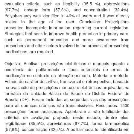
evaluation criteria, such as illegibility (35.5 %), abbreviations
(97.7%), dosage form (57.6%), and concentration (32.4%).
Polypharmacy was identified in 46% of users and it was directly
related to the age of the user. Conclusion: Prescriptions
presented incomplete information regarding current legislation.
Strategies that seek to improve health promotion in primary care,
such as permanent education and more awareness from
prescribers and other actors involved in the process of prescribing
medications, are required.
Objetivo: Analisar prescrições eletrônicas e manuais quanto à
ocorrência de polifarmácia e tipos potenciais de erros de
medicação no contexto da atenção primária. Material e método:
Estudo de caráter descritivo, transversal e retrospectivo, baseado
na avaliação de prescrições manuais e eletrônicas arquivadas na
farmácia da Unidade Básica de Saúde do Distrito Federal de
Brasília (DF). Foram incluídas as segundas vias das prescrições
para as doenças crônicas não transmissíveis. Resultados: 1500
prescrições foram analisadas. Apontaram a não totalidade dos
critérios de avaliação proposto neste estudo, dentre eles:
ilegibilidade (35,5%), abreviaturas (97,7%), forma farmacêutica
(57,6%), concentração (32,4%). A polifarmácia foi identificada em