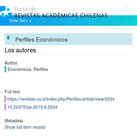
Toggl
navig
View Item
Perfiles Económicos
Los autores
Author
Económicos, Perfiles
Full text
https://revistas.uv.cl/index.php/Perfiles/article/view/2534
10.22370/pe.2019.8.2534
Metadata
Show full item record