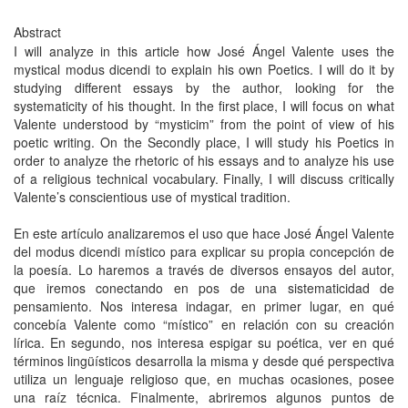
Abstract
I will analyze in this article how José Ángel Valente uses the
mystical modus dicendi to explain his own Poetics. I will do it by
studying different essays by the author, looking for the
systematicity of his thought. In the first place, I will focus on what
Valente understood by “mysticim” from the point of view of his
poetic writing. On the Secondly place, I will study his Poetics in
order to analyze the rhetoric of his essays and to analyze his use
of a religious technical vocabulary. Finally, I will discuss critically
Valente’s conscientious use of mystical tradition.
En este artículo analizaremos el uso que hace José Ángel Valente
del modus dicendi místico para explicar su propia concepción de
la poesía. Lo haremos a través de diversos ensayos del autor,
que iremos conectando en pos de una sistematicidad de
pensamiento. Nos interesa indagar, en primer lugar, en qué
concebía Valente como “místico” en relación con su creación
lírica. En segundo, nos interesa espigar su poética, ver en qué
términos lingüísticos desarrolla la misma y desde qué perspectiva
utiliza un lenguaje religioso que, en muchas ocasiones, posee
una raíz técnica. Finalmente, abriremos algunos puntos de