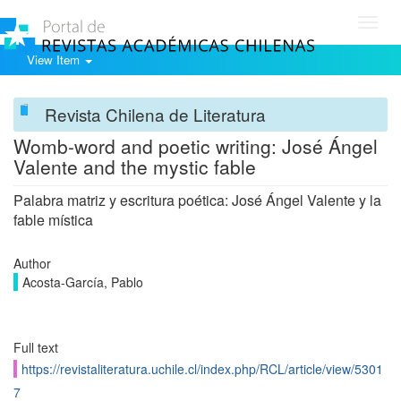
Toggl
navig
View Item
Revista Chilena de Literatura
Womb-word and poetic writing: José Ángel
Valente and the mystic fable
Palabra matriz y escritura poética: José Ángel Valente y la
fable mística
Author
Acosta-García, Pablo
Full text
https://revistaliteratura.uchile.cl/index.php/RCL/article/view/5301
7