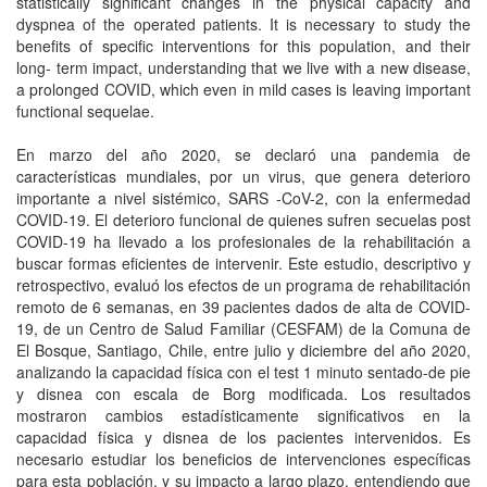
statistically significant changes in the physical capacity and
dyspnea of the operated patients. It is necessary to study the
benefits of specific interventions for this population, and their
long- term impact, understanding that we live with a new disease,
a prolonged COVID, which even in mild cases is leaving important
functional sequelae.
En marzo del año 2020, se declaró una pandemia de
características mundiales, por un virus, que genera deterioro
importante a nivel sistémico, SARS -CoV-2, con la enfermedad
COVID-19. El deterioro funcional de quienes sufren secuelas post
COVID-19 ha llevado a los profesionales de la rehabilitación a
buscar formas eficientes de intervenir. Este estudio, descriptivo y
retrospectivo, evaluó los efectos de un programa de rehabilitación
remoto de 6 semanas, en 39 pacientes dados de alta de COVID-
19, de un Centro de Salud Familiar (CESFAM) de la Comuna de
El Bosque, Santiago, Chile, entre julio y diciembre del año 2020,
analizando la capacidad física con el test 1 minuto sentado-de pie
y disnea con escala de Borg modificada. Los resultados
mostraron cambios estadísticamente significativos en la
capacidad física y disnea de los pacientes intervenidos. Es
necesario estudiar los beneficios de intervenciones específicas
para esta población, y su impacto a largo plazo, entendiendo que