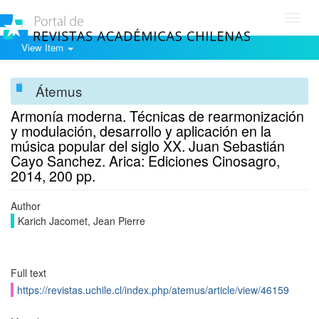
Toggl
navig
View Item
Átemus
Armonía moderna. Técnicas de rearmonización
y modulación, desarrollo y aplicación en la
música popular del siglo XX. Juan Sebastián
Cayo Sanchez. Arica: Ediciones Cinosagro,
2014, 200 pp.
Author
Karich Jacomet, Jean Pierre
Full text
https://revistas.uchile.cl/index.php/atemus/article/view/46159