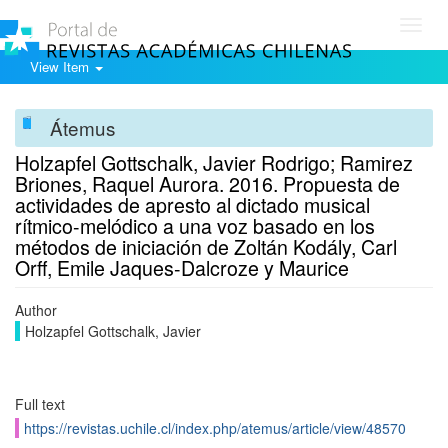
Toggl
navig
View Item
Átemus
Holzapfel Gottschalk, Javier Rodrigo; Ramirez
Briones, Raquel Aurora. 2016. Propuesta de
actividades de apresto al dictado musical
rítmico-melódico a una voz basado en los
métodos de iniciación de Zoltán Kodály, Carl
Orff, Emile Jaques-Dalcroze y Maurice
Author
Holzapfel Gottschalk, Javier
Full text
https://revistas.uchile.cl/index.php/atemus/article/view/48570