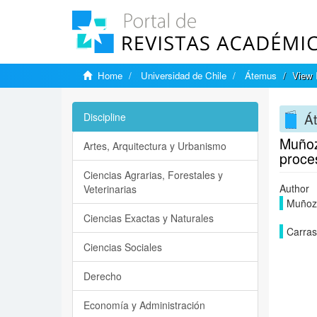
Home
Universidad de Chile
Átemus
View 
Á
Discipline
Muñoz
Artes, Arquitectura y Urbanismo
proces
Ciencias Agrarias, Forestales y
Author
Veterinarias
Muñoz
Ciencias Exactas y Naturales
Carras
Ciencias Sociales
Derecho
Economía y Administración