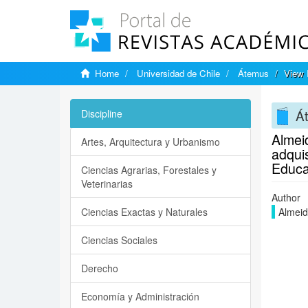
Home
Universidad de Chile
Átemus
View 
Á
Discipline
Almeid
Artes, Arquitectura y Urbanismo
adquis
Educa
Ciencias Agrarias, Forestales y
Veterinarias
Author
Ciencias Exactas y Naturales
Almeid
Ciencias Sociales
Derecho
Economía y Administración