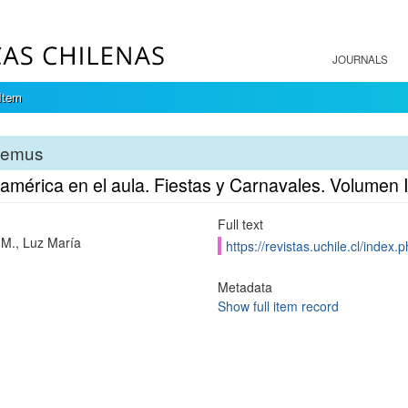
JOURNALS
Item
temus
américa en el aula. Fiestas y Carnavales. Volumen I
Full text
 M., Luz María
https://revistas.uchile.cl/index
Metadata
Show full item record