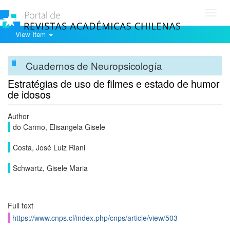
Toggl
navig
View Item
Cuadernos de Neuropsicología
Estratégias de uso de filmes e estado de humor
de idosos
Author
do Carmo, Elisangela Gisele
Costa, José Luiz Riani
Schwartz, Gisele Maria
Full text
https://www.cnps.cl/index.php/cnps/article/view/503