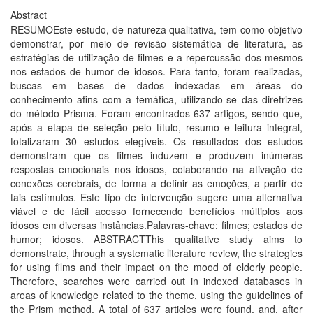
Abstract
RESUMOEste estudo, de natureza qualitativa, tem como objetivo
demonstrar, por meio de revisão sistemática de literatura, as
estratégias de utilização de filmes e a repercussão dos mesmos
nos estados de humor de idosos. Para tanto, foram realizadas,
buscas em bases de dados indexadas em áreas do
conhecimento afins com a temática, utilizando-se das diretrizes
do método Prisma. Foram encontrados 637 artigos, sendo que,
após a etapa de seleção pelo título, resumo e leitura integral,
totalizaram 30 estudos elegíveis. Os resultados dos estudos
demonstram que os filmes induzem e produzem inúmeras
respostas emocionais nos idosos, colaborando na ativação de
conexões cerebrais, de forma a definir as emoções, a partir de
tais estímulos. Este tipo de intervenção sugere uma alternativa
viável e de fácil acesso fornecendo benefícios múltiplos aos
idosos em diversas instâncias.Palavras-chave: filmes; estados de
humor; idosos. ABSTRACTThis qualitative study aims to
demonstrate, through a systematic literature review, the strategies
for using films and their impact on the mood of elderly people.
Therefore, searches were carried out in indexed databases in
areas of knowledge related to the theme, using the guidelines of
the Prism method. A total of 637 articles were found, and, after