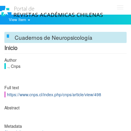
Toggl
navig
View Item
Cuadernos de Neuropsicología
Inicio
Author
., Cnps
Full text
https://www.cnps.cl/index.php/cnps/article/view/498
Abstract
Metadata