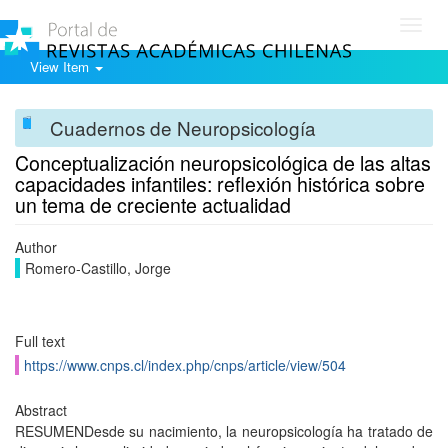
Toggl
navig
View Item
Cuadernos de Neuropsicología
Conceptualización neuropsicológica de las altas
capacidades infantiles: reflexión histórica sobre
un tema de creciente actualidad
Author
Romero-Castillo, Jorge
Full text
https://www.cnps.cl/index.php/cnps/article/view/504
Abstract
RESUMENDesde su nacimiento, la neuropsicología ha tratado de