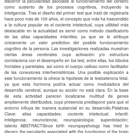
discernir la peculiaridad asociada al funcionamiento del cerebro
como sustento de los procesos cognitivos, incluyendo la
inteligencia. Tras el diseño del primer test que trató de registrarla
hace poco más de 100 años, el concepto que más ha trascendido
a la cultura popular es el cociente intelectual, cuya utilidad más
destacable en la actualidad es servir como método clasificatorio
de las altas capacidades infantiles, ya que se le atribuye
únicamente un valor predictivo del posible funcionamiento
cognitivo de la persona. Las investigaciones realizadas muestran
ciertas áreas cerebrales cuya activación y/o estructura
correlaciona con el desempeño en los test, entre ellas, los lóbulos
frontales y parietales, así como el cuerpo calloso como facilitador
de las conexiones interhemisféricas. Una posible explicación a
este funcionamiento la ofrece la hipótesis de la testosterona fetal,
ya que esta hormona podría actuar como moduladora del
desarrollo cerebral, aunque su acción no está clara. En la base
de esta actividad parecen localizarse multitud de genes
ampliamente distribuidos, cuya presencia predispone para que el
entorno influya de manera sustancial en su desarrollo.Palabras
Clave: altas capacidades; cociente intelectual; infantil;
inteligencia; neurociencia; neuropsicología; superdotación;
talento ABSTRACTSince birth neuropsyshology has tried to
discern the peculiarity associated with the functioning of the brain