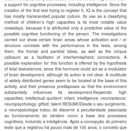
a support for cognitive processes, including intelligence. Since the
creation of the first test trying to register it, IQ is the concept that
has mostly transcended popular culture. Its use as a classifying
method of children’s high capacities is its most notable value
nowadays, because it is attributed only a predictive value of the
possible cognitive functioning of the person. The investigations
carried out show certain brain areas whose activation and / or
structure correlate with the performance in the tests, among
them, the frontal and parietal lobes, as well as the corpus
callosum as a facilitator of interhemispheric connections. A
possible explanation for this function is offered by the hypothesis
of fetal testosterone, since this hormone could act as a modulator
of brain development, although its action is not clear. A multitude
of widely distributed genes seem to be located at the base of this
activity, and their presence predisposes so that the environment
substantially influences its development.Keywords: high
capacities; intellectual quotient; infant; intelligence; neuroscience;
neuropsychology; gifted; talent RESUMODesde o seu surgimento,
a neuropsicologia tratou de discernir a peculiaridade associada
ao funcionamento do cérebro como a base dos processos
cognitivos, incluindo a inteligência. Após a concepção do primeiro
teste que a registrou há pouco mais de 100 anos, o conceito que