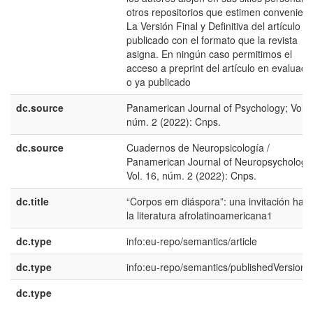
otros repositorios que estimen convenient
La Versión Final y Definitiva del artículo
publicado con el formato que la revista
asigna. En ningún caso permitimos el
acceso a preprint del artículo en evaluaci
o ya publicado
dc.source
Panamerican Journal of Psychology; Vol. 
núm. 2 (2022): Cnps.
dc.source
Cuadernos de Neuropsicología /
Panamerican Journal of Neuropsychology
Vol. 16, núm. 2 (2022): Cnps.
dc.title
“Corpos em diáspora”: una invitación haci
la literatura afrolatinoamericana1
dc.type
info:eu-repo/semantics/article
dc.type
info:eu-repo/semantics/publishedVersion
dc.type