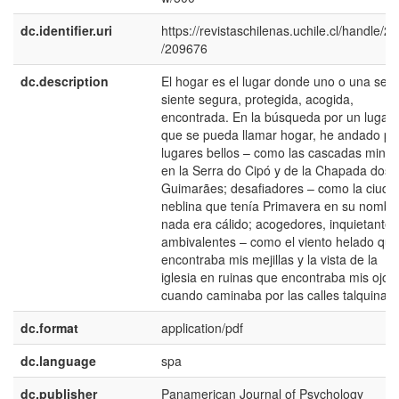
dc.identifier.uri
https://revistaschilenas.uchile.cl/handle/2
/209676
dc.description
El hogar es el lugar donde uno o una se
siente segura, protegida, acogida,
encontrada. En la búsqueda por un lugar
que se pueda llamar hogar, he andado po
lugares bellos – como las cascadas miner
en la Serra do Cipó y de la Chapada dos
Guimarães; desafiadores – como la ciuda
neblina que tenía Primavera en su nombr
nada era cálido; acogedores, inquietantes
ambivalentes – como el viento helado que
encontraba mis mejillas y la vista de la
iglesia en ruinas que encontraba mis ojos
cuando caminaba por las calles talquinas2
dc.format
application/pdf
dc.language
spa
dc.publisher
Panamerican Journal of Psychology