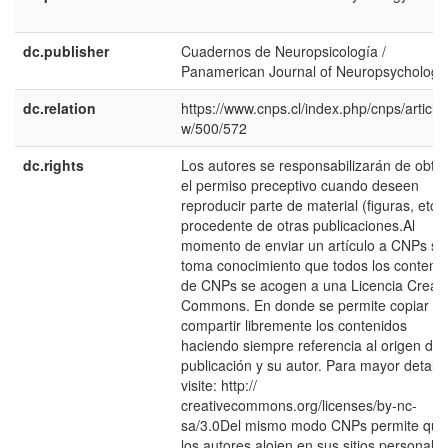
dc.publisher
Cuadernos de Neuropsicología /
Panamerican Journal of Neuropsychology
dc.relation
https://www.cnps.cl/index.php/cnps/article/
w/500/572
dc.rights
Los autores se responsabilizarán de obte
el permiso preceptivo cuando deseen
reproducir parte de material (figuras, etc.)
procedente de otras publicaciones.Al
momento de enviar un artículo a CNPs se
toma conocimiento que todos los conteni
de CNPs se acogen a una Licencia Creati
Commons. En donde se permite copiar y
compartir libremente los contenidos
haciendo siempre referencia al origen de 
publicación y su autor. Para mayor detalle
visite: http://
creativecommons.org/licenses/by-nc-
sa/3.0Del mismo modo CNPs permite que
los autores alojen en sus sitios personale