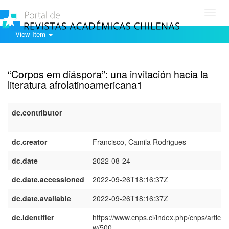
Toggl
navig
View Item
Show simple item record
“Corpos em diáspora”: una invitación hacia la
literatura afrolatinoamericana1
dc.contributor
dc.creator
Francisco, Camila Rodrigues
dc.date
2022-08-24
dc.date.accessioned
2022-09-26T18:16:37Z
dc.date.available
2022-09-26T18:16:37Z
dc.identifier
https://www.cnps.cl/index.php/cnps/article/
w/500