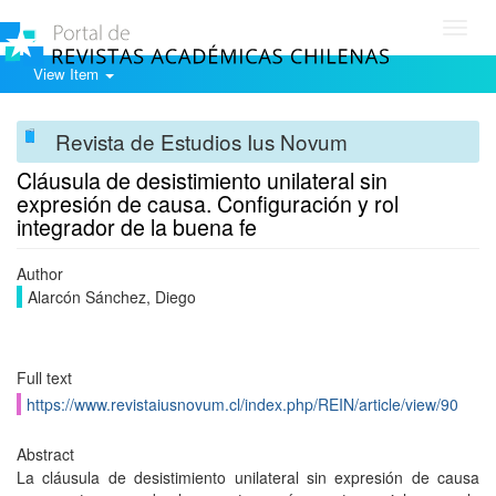
Toggl
navig
View Item
Revista de Estudios Ius Novum
Cláusula de desistimiento unilateral sin
expresión de causa. Configuración y rol
integrador de la buena fe
Author
Alarcón Sánchez, Diego
Full text
https://www.revistaiusnovum.cl/index.php/REIN/article/view/90
Abstract
La cláusula de desistimiento unilateral sin expresión de causa