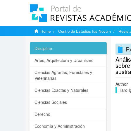
Home
Centro de Estudios Ius Novum
Revist
Re
Discipline
Anális
Artes, Arquitectura y Urbanismo
sobre 
sustra
Ciencias Agrarias, Forestales y
Veterinarias
Author
Ciencias Exactas y Naturales
Haro I
Ciencias Sociales
Derecho
Economía y Administración