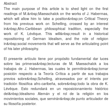
Abstract
The main purpose of this article is to shed light on the first
readings of M.&nbsp;Maesschalck on the works of J. Habermas,
which will allow him to take a position&nbsp;on Critical Theory
from his previous work on Schelling, crossed by an interest
in&nbsp;Afro-Caribbean philosophical tradition, especially the
work of K. Lévêque. This will&nbsp;result in a historical
repositioning of German Idealism, and the role of religion
in&nbsp;social movements that will serve as the articulating point
of his later philosophy.
El presente artículo tiene por propósito fundamental dar luces
sobre las primeras&nbsp;lecturas de M. Maesschalck a los
trabajos de J. Habermas, las cuales le permitirán&nbsp;tomar
posición respecto a la Teoría Crítica a partir de sus trabajos
previos sobre&nbsp;Schelling, atravesados por el interés por
tradición filosófica afro-caribeña, sobre&nbsp;todo la obra de K.
Lévêque. Esto redundará en un reposicionamiento histórico
del&nbsp;Idealismo Alemán y el rol de la religión en los
movimientos sociales, que servirán&nbsp;de punto articulador de
su filosofía posterior.