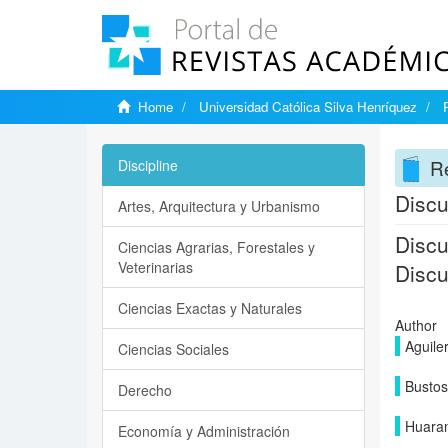
Home
Universidad Católica Silva Henríquez
Re
Discipline
Discu
Artes, Arquitectura y Urbanismo
Discu
Ciencias Agrarias, Forestales y
Veterinarias
Discu
Ciencias Exactas y Naturales
Author
Aguile
Ciencias Sociales
Bustos
Derecho
Huaran
Economía y Administración