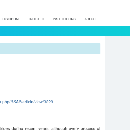
DISCIPLINE
INDEXED
INSTITUTIONS
ABOUT
dex.php/RSAP/article/view/3229
rides during recent years, although every process of