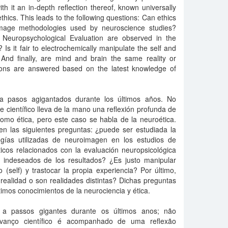
th it an in-depth reflection thereof, known universally
ethics. This leads to the following questions: Can ethics
image methodologies used by neuroscience studies?
 Neuropsychological Evaluation are observed in the
? Is it fair to electrochemically manipulate the self and
And finally, are mind and brain the same reality or
stions are answered based on the latest knowledge of
a pasos agigantados durante los últimos años. No
 científico lleva de la mano una reflexión profunda de
omo ética, pero este caso se habla de la neuroética.
n las siguientes preguntas: ¿puede ser estudiada la
ogías utilizadas de neuroimagen en los estudios de
icos relacionados con la evaluación neuropsicológica
 indeseados de los resultados? ¿Es justo manipular
(self) y trastocar la propia experiencia? Por último,
ealidad o son realidades distintas? Dichas preguntas
imos conocimientos de la neurociencia y ética.
 a passos gigantes durante os últimos anos; não
avanço científico é acompanhado de uma reflexão