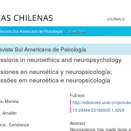
JOURNALS
Revista Sul Americana de Psicología
View Item
vista Sul Americana de Psicología
ssions in neuroethics and neuropsychology
siones en neuroética y neuropsicología;
ssões em neuroética e neuropsicologia
Full text
ra, Mariela
http://ediciones.ucsh.cl/ojs/in
10.29344/2318650X.1.3229
, Arnaldo
Abstract
ca , Constanza
Neuroscience has made large st