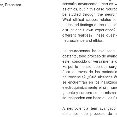
scientific advancement carries wi
z, Francisca
as ethics, but in this case Neuro
be studied through the neuro
What ethical scopes related to
undesired findings of the results
disrupt one's own experience? 
different realities? These que
neuroscience and ethics.
La neurociencia ha avanzado 
obstante, todo proceso de avance
éste, conocido universalmente c
Es por lo mencionado que surge
ética a través de las metodol
neurociencia? ¿Qué alcances ét
se encuentran en los hallazgos
electroquímicamente el sí-mismo 
¿mente y cerebro son la misma r
se responden con base en los últ
A neurociência tem avançado
obstante, todo processo de 