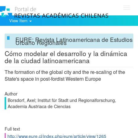
Toggl
navig
View Item
EURE: Revista Latinoamericana de Estudios
Urbano Regionales
Cómo modelar el desarrollo y la dinámica
de la ciudad latinoamericana
The formation of the global city and the re-scaling of the
State's space in post-fordist Western Europe
Author
Borsdorf, Axel; Institut für Stadt und Regionalforschung,
Academia Austriaca de Ciencias
Full text
http://www.eure.cl/index.php/eure/article/view/1265