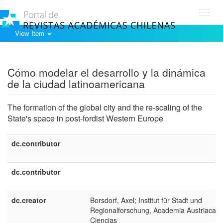
Toggl
navig
View Item
Show simple item record
Cómo modelar el desarrollo y la dinámica
de la ciudad latinoamericana
The formation of the global city and the re-scaling of the
State's space in post-fordist Western Europe
dc.contributor
dc.contributor
dc.creator
Borsdorf, Axel; Institut für Stadt und
Regionalforschung, Academia Austriaca d
Ciencias