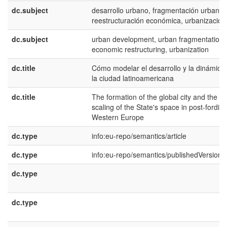
dc.subject
desarrollo urbano, fragmentación urbana,
reestructuración económica, urbanización
dc.subject
urban development, urban fragmentation,
economic restructuring, urbanization
dc.title
Cómo modelar el desarrollo y la dinámica
la ciudad latinoamericana
dc.title
The formation of the global city and the re
scaling of the State's space in post-fordist
Western Europe
dc.type
info:eu-repo/semantics/article
dc.type
info:eu-repo/semantics/publishedVersion
dc.type
dc.type