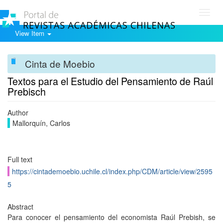
Toggl
navig
View Item
Cinta de Moebio
Textos para el Estudio del Pensamiento de Raúl
Prebisch
Author
Mallorquín, Carlos
Full text
https://cintademoebio.uchile.cl/index.php/CDM/article/view/2595
5
Abstract
Para conocer el pensamiento del economista Raúl Prebish, se