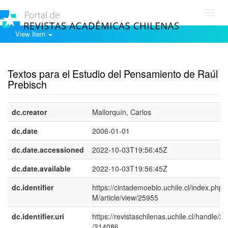
Toggl
navig
View Item
Show simple item record
Textos para el Estudio del Pensamiento de Raúl
Prebisch
dc.creator
Mallorquín, Carlos
dc.date
2006-01-01
dc.date.accessioned
2022-10-03T19:56:45Z
dc.date.available
2022-10-03T19:56:45Z
dc.identifier
https://cintademoebio.uchile.cl/index.php
M/article/view/25955
dc.identifier.uri
https://revistaschilenas.uchile.cl/handle/2
/214086