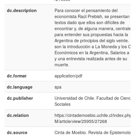
dc.description
Para conocer el pensamiento del
economista Raúl Prebish, se presentan tr
textos dado que ellos son difíciles de
encontrar y, de alguna manera, centrales
para entender sus propuestas hacia la
Argentina de principios del siglo veinte. El
son la introducción a La Moneda y los Cic
Económicos en la Argentina, Salarios a O
y una entrevista realizada antes de su
muerte.
dc.format
application/pdf
dc.language
spa
dc.publisher
Universidad de Chile. Facultad de Ciencia
Sociales
dc.relation
https://cintademoebio.uchile.cl/index.php
M/article/view/25955/27268
dc.source
Cinta de Moebio. Revista de Epistemologí