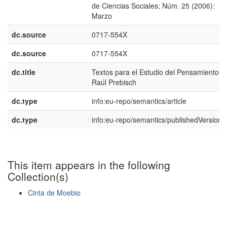
de Ciencias Sociales; Núm. 25 (2006):
Marzo
dc.source
0717-554X
dc.source
0717-554X
dc.title
Textos para el Estudio del Pensamiento d
Raúl Prebisch
dc.type
info:eu-repo/semantics/article
dc.type
info:eu-repo/semantics/publishedVersion
This item appears in the following
Collection(s)
Cinta de Moebio
Show simple item record